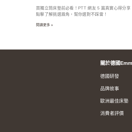
買獨立筒床墊前必看！PTT 網友 5 篇真實心得分享
點擊了解挑選眉角，幫你選對不踩雷！
閱讀更多 »
關於德國Emm
德國研發
品牌故事
歐洲最佳床墊
消費者評價