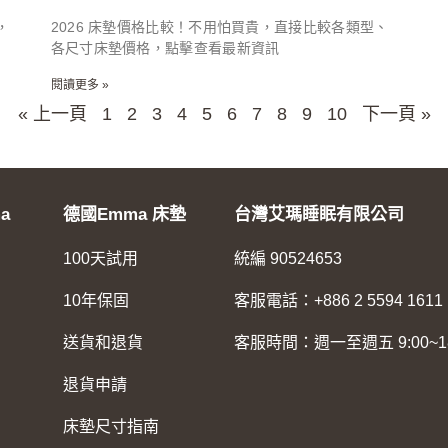
，
2026 床墊價格比較！不用怕買貴，直接比較各類型、
各尺寸床墊價格，點擊查看最新資訊
閱讀更多 »
« 上一頁
1
2
3
4
5
6
7
8
9
10
下一頁 »
a
德國Emma 床墊
台灣艾瑪睡眠有限公司
100天試用
統編 90524653
10年保固
客服電話：+886 2 5594 1611
送貨和退貨
客服時間：週一至週五 9:00~18
退貨申請
床墊尺寸指南