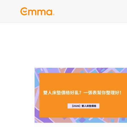
跳
至
主
要
內
容