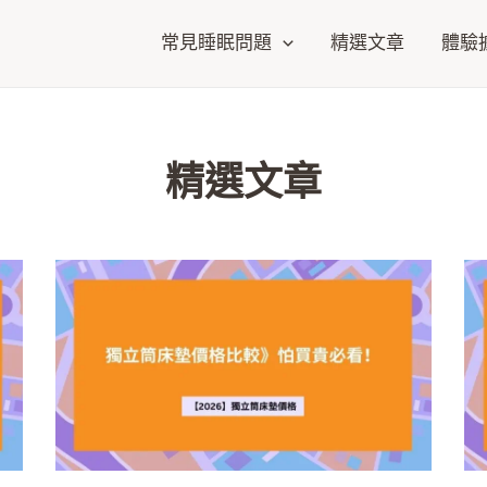
常見睡眠問題
精選文章
體驗
精選文章
頁
頁
頁
頁
頁
頁
頁
頁
頁
頁
面
面
面
面
面
面
面
面
面
面