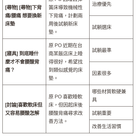
治療優先
[尋物] [尋物]下背
簧床導致機械性
痛/腰痛 想要換新
下背痛，計劃兩
床墊
周後試躺新床
試躺選床
墊。
原 PO 近期在台
試躺最準
[寢具] 到底睡什
南某飯店床上睡
麼才不會腰酸背
得很好，希望找
痛？
到類似感覺的床
因素很多
墊。
哪些材質軟硬兼
原 PO 喜歡睡軟
具
[討論]喜歡軟床但
床，但因起床後
又容易腰酸怎解
腰酸背痛尋求改
試躺重要
善方法。
改善生活習慣