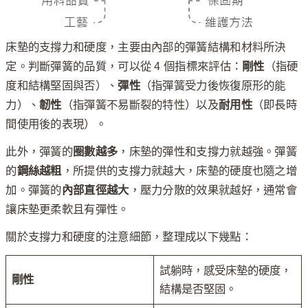
床墊的支撐力和硬度，主要由內部的彈簧結構和材料所決
定。判斷彈簧的品質，可以從 4 個指標來評估：
剛性
（指硬
度和結構堅固與否）、
彈性
（指彈簧受力後恢復原形的能
力）、
韌性
（指彈簧不易斷裂的特性）以及
耐用性
（即長時
間使用後的表現）。
此外，彈簧的
圈數越多
，床墊的彈性和支撐力就越強。彈簧
的
鋼絲越粗
，所提供的支撐力就越大，床墊的硬度也隨之增
加。彈簧的
內部直徑越大
，壓力分散的效果就越好，通常會
讓床墊更柔軟且有彈性。
關於支撐力和硬度的注意細節，整理成以下幾點：
試躺時，感受床墊的硬度，
剛性
結構是否堅固。