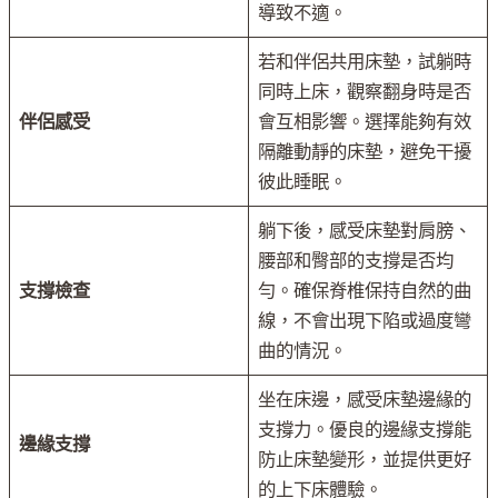
導致不適。
若和伴侶共用床墊，試躺時
同時上床，觀察翻身時是否
伴侶感受
會互相影響。選擇能夠有效
隔離動靜的床墊，避免干擾
彼此睡眠。
躺下後，感受床墊對肩膀、
腰部和臀部的支撐是否均
支撐檢查
勻。確保脊椎保持自然的曲
線，不會出現下陷或過度彎
曲的情況。
坐在床邊，感受床墊邊緣的
支撐力。優良的邊緣支撐能
邊緣支撐
防止床墊變形，並提供更好
的上下床體驗。