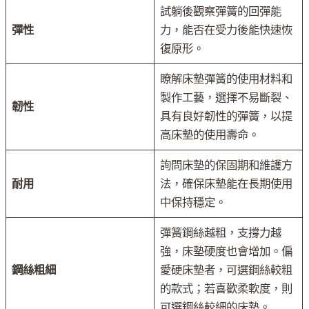
試躺後觀察彈簧的回彈能
彈性
力，能否在受力後能快速恢
復原形。
瞭解床墊彈簧的使用材料和
製作工藝，選擇不易斷裂、
韌性
具有良好韌性的彈簧，以提
高床墊的使用壽命。
詢問床墊的保固期和維護方
耐用
法，確保床墊能在長期使用
中保持穩定。
彈簧鋼絲越粗，支撐力越
強，床墊硬度也會增加。偏
鋼絲粗細
愛硬床墊者，可選鋼絲較粗
的款式；若喜歡柔軟度，則
可選鋼絲較細的床墊。