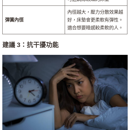
內徑越大，壓力分散效果越
彈簧內徑
好，床墊會更柔軟有彈性。
適合想要睡感較柔軟的人。
建議 3：抗干擾功能