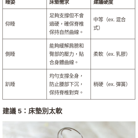
睡姿
床墊需求
建議硬度
足夠支撐但不會
中等（ex. 混合
仰睡
過硬，確保脊椎
式）
保持自然曲線。
能夠緩解肩膀和
側睡
臀部的壓力，貼
柔軟（ex. 乳膠）
合身體曲線。
均勻支撐全身，
趴睡
防止腰部下沉，
稍硬（ex. 彈簧）
保持脊椎對齊。
建議 5：床墊別太軟