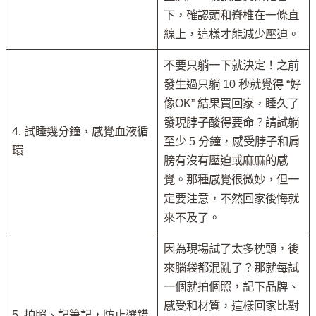
下，確認頭和脊椎在一條直
線上，這樣才能減少壓迫。
不要只躺一下就決定！之前
發生過只躺 10 秒就覺得 “好
像OK” 結果買回家，睡久了
發現脖子酸得要命？請試躺
4. 試睡幾分鐘，感覺血液循
至少 5 分鐘，感受脖子和肩
環
膀有沒有壓迫或麻麻的感
覺。那種感覺很微妙，但一
定要注意，不然回家後悔就
來不及了。
因為現場試了太多枕頭，後
來腦袋都混亂了？那就每試
一個就拍個照，記下品牌、
感受和材質，這樣回家比對
5. 拍照、記筆記，防止選錯