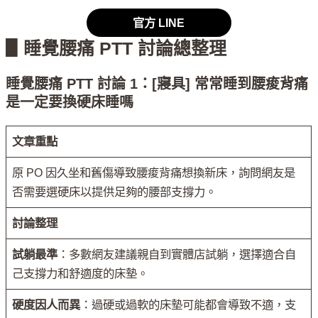
官方 LINE
▋睡覺腰痛 PTT 討論總整理
睡覺腰痛 PTT 討論 1：[寢具] 常常睡到腰痠背痛
是一定要換硬床睡嗎
文章重點
原 PO 因久坐和舊傷導致腰痠背痛想換新床，詢問網友是
否需要選硬床以提供足夠的腰部支撐力。
討論整理
試躺最準
：多數網友建議親自到實體店試躺，選擇適合自
己支撐力和舒適度的床墊。
硬度因人而異
：過硬或過軟的床墊可能都會導致不適，支