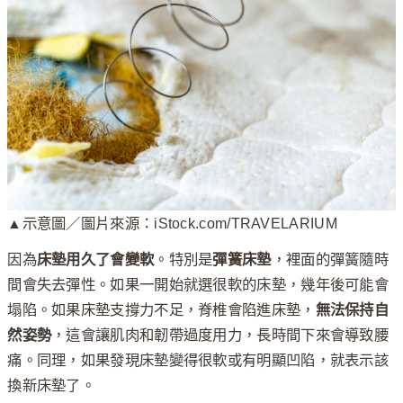
▲示意圖／圖片來源：iStock.com/TRAVELARIUM
因為
床墊用久了會變軟
。特別是
彈簧床墊
，裡面的彈簧隨時
間會失去彈性。如果一開始就選很軟的床墊，幾年後可能會
塌陷。如果床墊支撐力不足，脊椎會陷進床墊，
無法保持自
然姿勢
，這會讓肌肉和韌帶過度用力，長時間下來會導致腰
痛。同理，如果發現床墊變得很軟或有明顯凹陷，就表示該
換新床墊了。