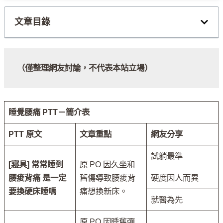
文章目錄
（僅整理網友討論，不代表本站立場）
睡覺腰痛 PTT－簡介表
PTT 原文
文章重點
網友分享
試躺最準
[寢具] 常常睡到
原 PO 因久坐和
腰痠背痛 是一定
舊傷導致腰痠背
硬度因人而異
要換硬床睡嗎
痛想換新床。
就醫為先
原 PO 因睡舊彈