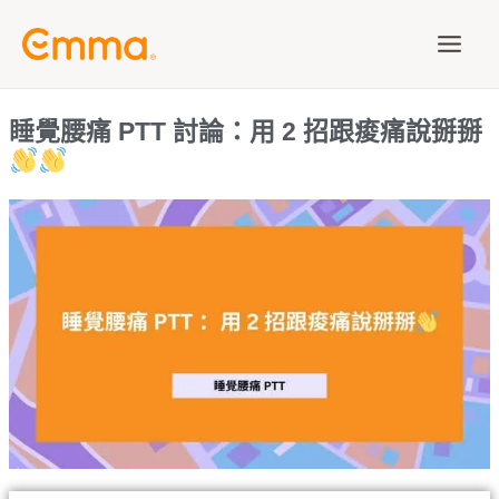
跳
Main
至
Men
主
要
睡覺腰痛 PTT 討論：用 2 招跟痠痛說掰掰
內
容