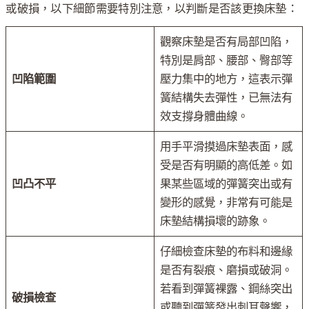
或破損，以下細節需要特別注意，以判斷是否該更換床墊：
觀察床墊是否有局部凹陷，
特別是肩部、腰部、臀部等
凹陷範圍
壓力集中的地方，這表示彈
簧結構失去彈性，已無法有
效支撐身體曲線。
用手平滑摸過床墊表面，感
受是否有明顯的高低差。如
凹凸不平
果某些區域的彈簧突出或有
變形的感覺，非常有可能是
床墊結構損壞的跡象。
仔細檢查床墊的布料和邊緣
是否有裂痕、磨損或破洞。
若看到彈簧裸露、鋼絲突出
破損檢查
或聽到彈簧發出刺耳聲響，