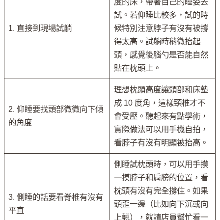
度的床，帶著自己的睡姿去
試。若仰睡比較多，試的時
1. 直接到現場試躺
候特別注意脖子有沒有被撐
得太高。試躺時稍微抬起
頭，感覺後腦勺是否能自然
貼在枕頭上。
理想枕頭高度讓頭部和床墊
成 10 度角，這樣頸椎才不
2. 仰睡要找頭部微微向下傾
會受壓。聽起來有點學術，
的角度
實際做法可以用手機自拍，
看脖子有沒有明顯被抬高。
側睡試枕頭時，可以用手摸
一摸脖子和肩膀的位置，看
枕頭有沒有完全撐住。如果
3. 側睡的話要看脊椎有沒有
頭歪一邊（比如向下沉或向
平直
上翹），就請店員幫忙看一