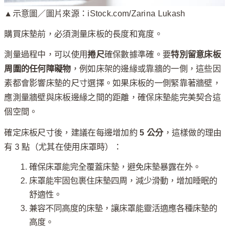
▲示意圖／圖片來源：iStock.com/Zarina Lukash
購買床墊前，必須測量床板的長度和寬度。
測量過程中，可以使用
捲尺
確保數據準確。要
特別留意床板
周圍的任何障礙物
，例如床架的邊緣或靠牆的一側，這些因
素都會影響床墊的尺寸選擇。如果床板的一側緊靠著牆壁，
應測量牆壁與床板邊緣之間的距離，確保床墊能完美契合這
個空間。
確定床板尺寸後，建議在每邊增加約
5 公分
，這樣做的理由
有 3 點（尤其在使用床罩時）：
確保床罩能完全覆蓋床墊，避免床墊暴露在外。
床罩能牢固包裹住床墊四周，減少滑動，增加睡眠的
舒適性。
兼容不同高度的床墊，讓床罩能靈活適應各種床墊的
高度。