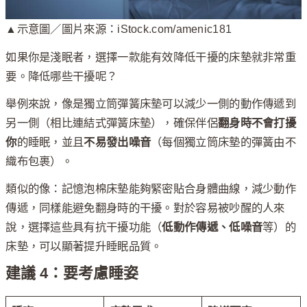
▲示意圖／圖片來源：iStock.com/amenic181
如果你是淺眠者，選擇一款能有效降低干擾的床墊就非常重
要。降低哪些干擾呢？
舉例來說，像是獨立筒彈簧床墊可以減少一側的動作傳遞到
另一側（相比連結式彈簧床墊），確保伴侶
翻身時不會打擾
你
的睡眠，並且
不易發出噪音
（每個獨立筒床墊的彈簧由不
織布包裹）。
類似的像：記憶泡棉床墊能夠緊密貼合身體曲線，減少動作
傳遞，同樣能避免翻身時的干擾。對於容易被吵醒的人來
說，選擇這些具有抗干擾功能（
低動作傳遞、低噪音
等）的
床墊，可以顯著提升睡眠品質。
建議 4：要考慮睡姿