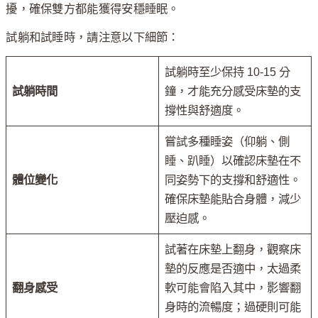
擾，確保雙方都能獲得安穩睡眠。
試躺和試睡時，請注意以下細節：
試躺時至少保持 10-15 分
試躺時間
鐘，才能充分感受床墊的支
撐性與舒適度。
嘗試多種睡姿（仰躺、側
睡、趴睡）以確認床墊在不
體位變化
同姿勢下的支撐和舒適性。
確保床墊能貼合身體，減少
壓迫感。
試著在床墊上翻身，觀察床
墊的反應是否適中，太過柔
翻身感受
軟可能會陷入其中，影響翻
身時的流暢度；過硬則可能