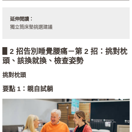
延伸閱讀：
獨立筒床墊挑選建議
▋2 招告別睡覺腰痛－第 2 招：挑對枕
頭、該換就換、檢查姿勢
挑對枕頭
要點 1：親自試躺