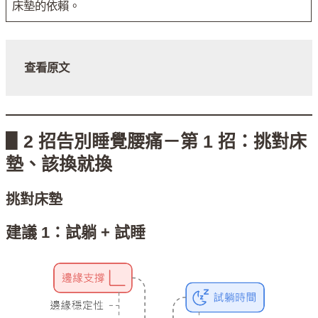
床墊的依賴。
查看原文
▋2 招告別睡覺腰痛－第 1 招：挑對床
墊、該換就換
挑對床墊
建議 1：試躺 + 試睡