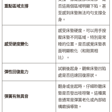
重點區域支撐
否這兩個區域明顯下陷，甚
至感到床墊無法均勻支撐全
身。
感受床墊硬度，可以用手按
壓床墊不同區域，特別是常
感受硬度變化
睡的位置，是否感覺床墊表
面明顯軟化（和剛買相
比）。
試躺後起身，觀察床墊凹陷
彈性回復能力
處是否迅速回復原狀。
翻身或坐起時，仔細聆聽床
墊是否發出吱呀聲。這種異
彈簧有無異音
音通常是彈簧老化或內部結
構磨損導致。