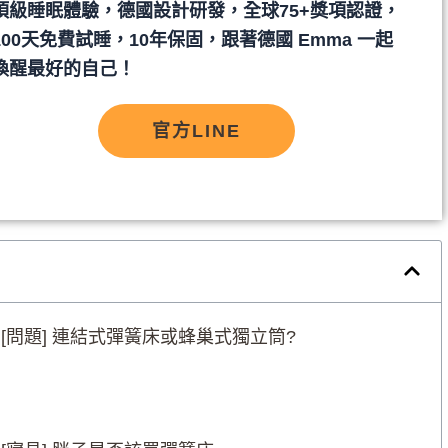
頂級睡眠體驗，德國設計研發，全球75+獎項認證，
100天免費試睡，10年保固，跟著德國 Emma 一起
喚醒最好的自己！
官方LINE
：[問題] 連結式彈簧床或蜂巢式獨立筒?