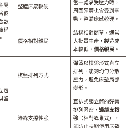
當一處承受壓力時，
金屬
整體床感較硬
周圍彈簧也會受到牽
簧彼
動，整體床感較硬。
含數
被稱
結構相對簡單，通常
。
價格相對親民
大批量生產，製造成
本較低，
價格親民
。
彈簧以棋盤形式直立
排列，能夠均勻分散
棋盤排列方式
壓力，避免床墊局部
變形。
立包
棋盤
直排式獨立筒的彈簧
排列緊密，
邊緣支撐
邊緣支撐性強
強
（相對蜂巢式），
能防止長期使用床墊