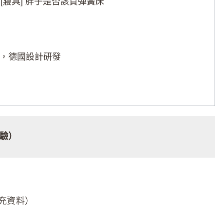
：[寢具] 胖子是否該買彈簧床
驗，德國設計研發
驗）
補充資料）