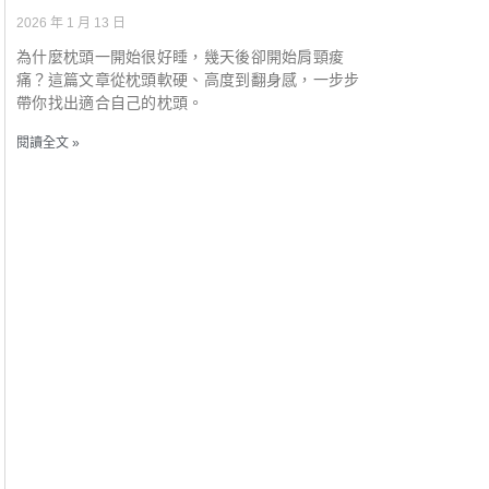
2026 年 1 月 13 日
為什麼枕頭一開始很好睡，幾天後卻開始肩頸痠
痛？這篇文章從枕頭軟硬、高度到翻身感，一步步
帶你找出適合自己的枕頭。
閱讀全文 »