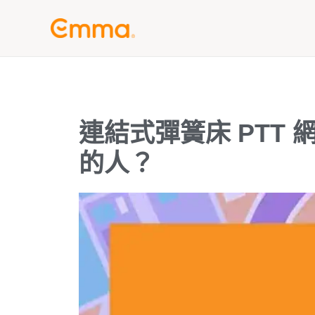
跳
至
主
要
內
容
連結式彈簧床 PTT
的人？