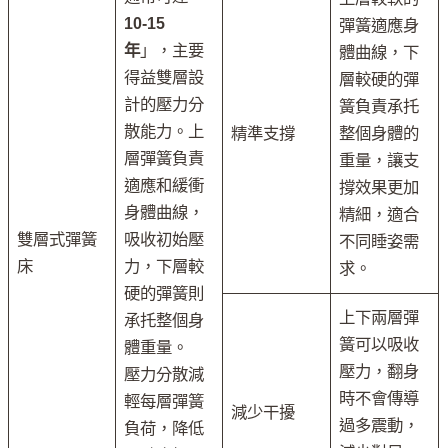
10-15
彈簧適應身
年
」，主要
體曲線，下
得益雙層設
層較硬的彈
計的壓力分
簧負責承托
散能力。上
精準支撐
整個身體的
層彈簧負責
重量，讓支
適應和緩衝
撐效果更加
身體曲線，
精細，適合
雙層式彈簧
吸收初始壓
不同睡姿需
床
力，下層較
求。
硬的彈簧則
上下兩層彈
承托整個身
簧可以吸收
體重量。
壓力，翻身
壓力分散減
時不會傳導
輕每層彈簧
減少干擾
過多震動，
負荷，降低