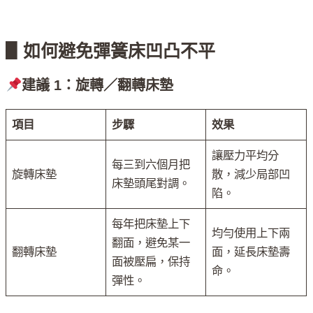
▋如何避免彈簧床凹凸不平
建議 1：旋轉／翻轉床墊
項目
步驟
效果
讓壓力平均分
每三到六個月把
旋轉床墊
散，減少局部凹
床墊頭尾對調。
陷。
每年把床墊上下
均勻使用上下兩
翻面，避免某一
翻轉床墊
面，延長床墊壽
面被壓扁，保持
命。
彈性。