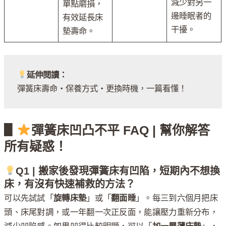
減少對另一
單點磨損，
邊睡眠者的
有效延長床
干擾。
墊壽命。
延伸閱讀：
彈簧床壽命・保養方式・更換時機，一篇看懂！
▋
彈簧床凹凸不平 FAQ | 幫你解答
所有疑惑！
Q1 | 搬家後發現彈簧床有凹陷，短期內不想換
床，有沒有快速補救的方法？
可以先試試「
旋轉床墊
」或「
翻面睡
」。每三到六個月把床
頭、床尾對調，或一年翻一次正反面，能讓壓力重新分布，