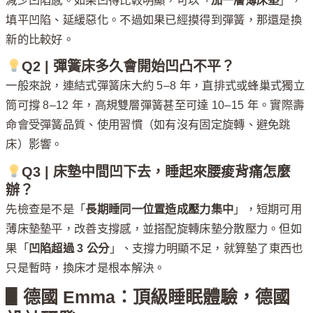
減少凹陷感。如果凹得比較明顯，可以「
加一層薄床墊
」，
填平凹陷、延緩惡化。不過如果已經摸得到彈簧，那還是換
新的比較好。
Q2 | 彈簧床多久會開始凹凸不平？
一般來說，連結式彈簧床大約 5–8 年，直排式或蜂巢式獨立
筒可撐 8–12 年，高規雙層彈簧甚至可達 10–15 年。實際壽
命會受彈簧品質、使用習慣（如有沒有固定旋轉、避免跳
床）影響。
Q3 | 床墊中間凹下去，睡起來腰痠背痛怎麼
辦？
先檢查是不是「
長期睡同一位置造成壓力集中
」，短期可用
薄床墊墊平，改善支撐感，並搭配旋轉床墊分散壓力。但如
果「
凹陷超過 3 公分
」、支撐力明顯不足，就算墊了東西也
只是暫時，換床才是根本解決。
▋德國 Emma：頂級睡眠體驗，德國