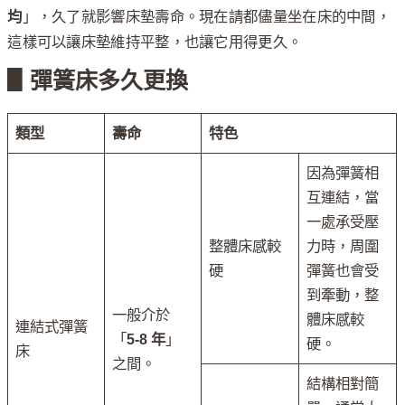
均
」，久了就影響床墊壽命。現在請都儘量坐在床的中間，
這樣可以讓床墊維持平整，也讓它用得更久。
▋彈簧床多久更換
類型
壽命
特色
因為彈簧相
互連結，當
一處承受壓
整體床感較
力時，周圍
硬
彈簧也會受
到牽動，整
一般介於
體床感較
連結式彈簧
「
5-8 年
」
硬。
床
之間。
結構相對簡