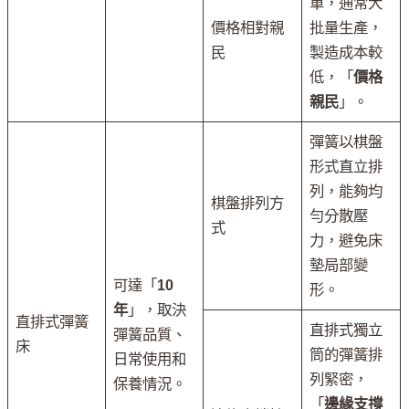
單，通常大
價格相對親
批量生產，
民
製造成本較
低，「
價格
親民
」。
彈簧以棋盤
形式直立排
列，能夠均
棋盤排列方
勻分散壓
式
力，避免床
墊局部變
可達「
10
形。
年
」，取決
直排式彈簧
直排式獨立
彈簧品質、
床
筒的彈簧排
日常使用和
列緊密，
保養情況。
「
邊緣支撐