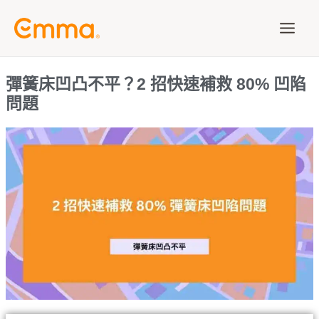
跳
Main
至
Men
主
要
彈簧床凹凸不平？2 招快速補救 80% 凹陷
內
問題
容