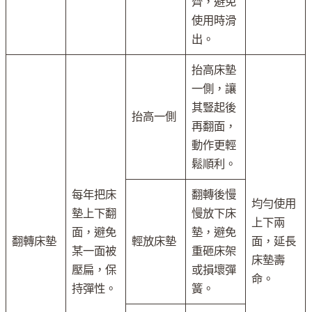
齊，避免
使用時滑
出。
抬高床墊
一側，讓
其豎起後
抬高一側
再翻面，
動作更輕
鬆順利。
每年把床
翻轉後慢
均勻使用
墊上下翻
慢放下床
上下兩
面，避免
墊，避免
翻轉床墊
輕放床墊
面，延長
某一面被
重砸床架
床墊壽
壓扁，保
或損壞彈
命。
持彈性。
簧。