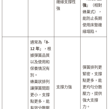
邊緣支撐性
強
」（相對
強
蜂巢式），
能防止長期
使用床墊邊
緣塌陷。
通常為「
8-
12 年
」，根
據彈簧品質
以及使用和
彈簧排列更
保養情況有
緊密，支撐
別。
點更多，能
蜂巢狀排列
支撐力強
更均勻分散
讓彈簧間距
壓力，提供
更小，支撐
強大支撐
點更多，能
力。
有效分散壓