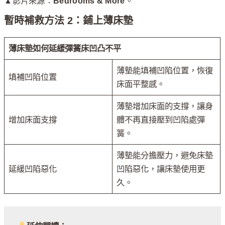
▲影片來源：
Bedrooms & More
。
暫時補救方法 2：鋪上薄床墊
薄床墊如何延緩彈簧床凹凸不平
薄墊能填補凹陷位置，恢復
填補凹陷位置
床面平整感。
薄墊增加床面的支撐，讓身
增加床面支撐
體不再直接壓到凹陷處彈
簧。
薄墊能分擔壓力，避免床墊
延緩凹陷惡化
凹陷惡化，讓床墊使用更
久。