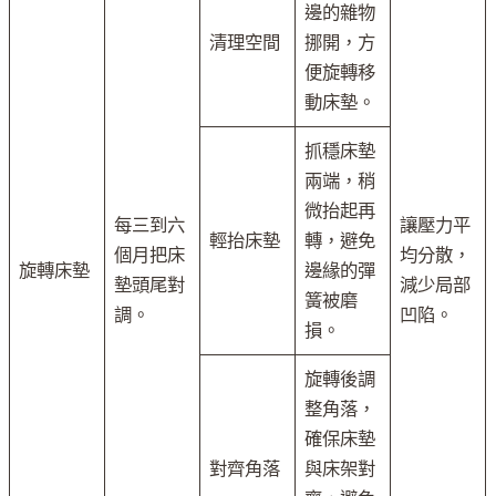
邊的雜物
清理空間
挪開，方
便旋轉移
動床墊。
抓穩床墊
兩端，稍
微抬起再
每三到六
讓壓力平
輕抬床墊
轉，避免
個月把床
均分散，
旋轉床墊
邊緣的彈
墊頭尾對
減少局部
簧被磨
調。
凹陷。
損。
旋轉後調
整角落，
確保床墊
對齊角落
與床架對