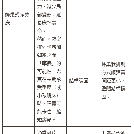
力，減少局
蜂巢式彈簧
部變形，延
床
長床墊壽
命。
然而，緊密
排列也增加
彈簧之間
「
摩擦
」的
蜂巢狀排列
可能性，尤
方式讓彈簧
其在長期承
結構穩固
間距更小，
受重壓（或
整體結構穩
小孩跳床）
固。
時，彈簧可
能卡住，縮
短壽命。
通常可達
上層較軟的